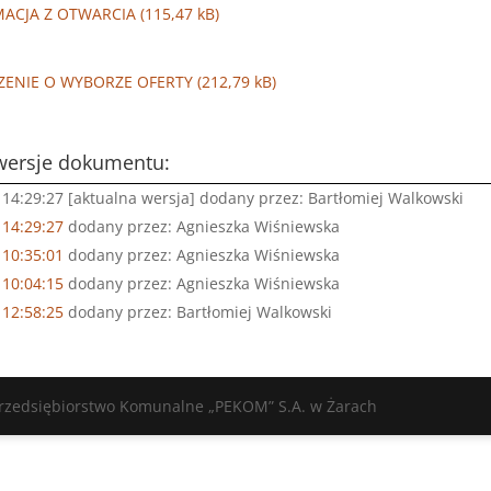
MACJA Z OTWARCIA
ZENIE O WYBORZE OFERTY
wersje dokumentu:
14:29:27 [aktualna wersja] dodany przez: Bartłomiej Walkowski
 14:29:27
dodany przez: Agnieszka Wiśniewska
 10:35:01
dodany przez: Agnieszka Wiśniewska
 10:04:15
dodany przez: Agnieszka Wiśniewska
 12:58:25
dodany przez: Bartłomiej Walkowski
Przedsiębiorstwo Komunalne „PEKOM” S.A. w Żarach